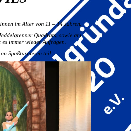
innen im Alter von 11 – 14 Jahren.
 Meddelgrenner Quadrats, sowie am
t es immer wieder Anfragen.
an Spaßturnieren teil.